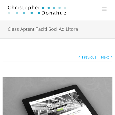
Skip
to
content
Class Aptent Taciti Soci Ad Litora
Previous
Next
View
Larger
Image