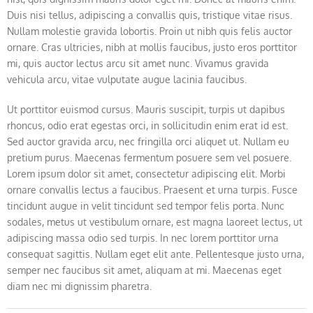
Duis nisi tellus, adipiscing a convallis quis, tristique vitae risus.
Nullam molestie gravida lobortis. Proin ut nibh quis felis auctor
ornare. Cras ultricies, nibh at mollis faucibus, justo eros porttitor
mi, quis auctor lectus arcu sit amet nunc. Vivamus gravida
vehicula arcu, vitae vulputate augue lacinia faucibus.
Ut porttitor euismod cursus. Mauris suscipit, turpis ut dapibus
rhoncus, odio erat egestas orci, in sollicitudin enim erat id est.
Sed auctor gravida arcu, nec fringilla orci aliquet ut. Nullam eu
pretium purus. Maecenas fermentum posuere sem vel posuere.
Lorem ipsum dolor sit amet, consectetur adipiscing elit. Morbi
ornare convallis lectus a faucibus. Praesent et urna turpis. Fusce
tincidunt augue in velit tincidunt sed tempor felis porta. Nunc
sodales, metus ut vestibulum ornare, est magna laoreet lectus, ut
adipiscing massa odio sed turpis. In nec lorem porttitor urna
consequat sagittis. Nullam eget elit ante. Pellentesque justo urna,
semper nec faucibus sit amet, aliquam at mi. Maecenas eget
diam nec mi dignissim pharetra.