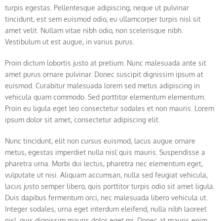
turpis egestas. Pellentesque adipiscing, neque ut pulvinar
tincidunt, est sem euismod odio, eu ullamcorper turpis nisl sit
amet velit. Nullam vitae nibh odio, non scelerisque nibh.
Vestibulum ut est augue, in varius purus.
Proin dictum lobortis justo at pretium. Nunc malesuada ante sit
amet purus ornare pulvinar. Donec suscipit dignissim ipsum at
euismod. Curabitur malesuada lorem sed metus adipiscing in
vehicula quam commodo. Sed porttitor elementum elementum.
Proin eu ligula eget leo consectetur sodales et non mauris. Lorem
ipsum dolor sit amet, consectetur adipiscing elit.
Nunc tincidunt, elit non cursus euismod, lacus augue ornare
metus, egestas imperdiet nulla nisl quis mauris. Suspendisse a
pharetra urna. Morbi dui lectus, pharetra nec elementum eget,
vulputate ut nisi. Aliquam accumsan, nulla sed feugiat vehicula,
lacus justo semper libero, quis porttitor turpis odio sit amet ligula.
Duis dapibus fermentum orci, nec malesuada libero vehicula ut.
Integer sodales, urna eget interdum eleifend, nulla nibh laoreet
nisl, quis dignissim mauris dolor eget mi. Donec at mauris enim.