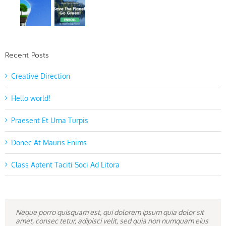
Recent Posts
Creative Direction
Hello world!
Praesent Et Urna Turpis
Donec At Mauris Enims
Class Aptent Taciti Soci Ad Litora
Neque porro quisquam est, qui dolorem ipsum quia dolor sit
Aliquam erat volutpat. Quisque at est id ligula facilisis laoreet
amet, consec tetur, adipisci velit, sed quia non numquam eius
eget pulvinar nibh. Suspendisse at ultrices dui. Curabitur ac